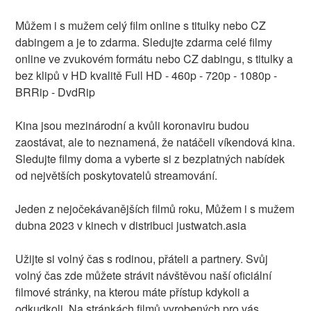
Můžem i s mužem celý film online s titulky nebo CZ
dabingem a je to zdarma. Sledujte zdarma celé filmy
online ve zvukovém formátu nebo CZ dabingu, s titulky a
bez klipů v HD kvalitě Full HD - 460p - 720p - 1080p -
BRRip - DvdRip
Kina jsou mezinárodní a kvůli koronaviru budou
zaostávat, ale to neznamená, že natáčeli víkendová kina.
Sledujte filmy doma a vyberte si z bezplatných nabídek
od největších poskytovatelů streamování.
Jeden z nejočekávanějších filmů roku, Můžem i s mužem
dubna 2023 v kinech v distribuci justwatch.asia
Užijte si volný čas s rodinou, přáteli a partnery. Svůj
volný čas zde můžete strávit návštěvou naší oficiální
filmové stránky, na kterou máte přístup kdykoli a
odkudkoli. Na stránkách filmů vyrobených pro vás,