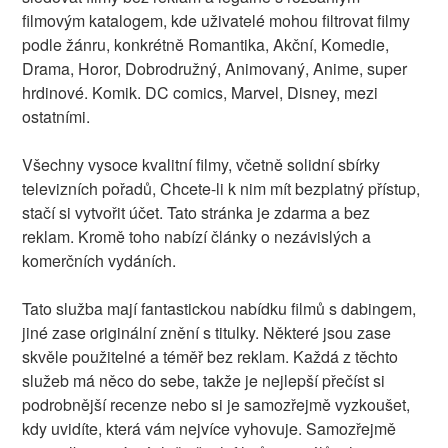
filmovým katalogem, kde uživatelé mohou filtrovat filmy
podle žánru, konkrétně Romantika, Akční, Komedie,
Drama, Horor, Dobrodružný, Animovaný, Anime, super
hrdinové. Komik. DC comics, Marvel, Disney, mezi
ostatními.
Všechny vysoce kvalitní filmy, včetně solidní sbírky
televizních pořadů, Chcete-li k nim mít bezplatný přístup,
stačí si vytvořit účet. Tato stránka je zdarma a bez
reklam. Kromě toho nabízí články o nezávislých a
komerčních vydáních.
Tato služba mají fantastickou nabídku filmů s dabingem,
jiné zase originální znění s titulky. Některé jsou zase
skvěle použitelné a téměř bez reklam. Každá z těchto
služeb má něco do sebe, takže je nejlepší přečíst si
podrobnější recenze nebo si je samozřejmě vyzkoušet,
kdy uvidíte, která vám nejvíce vyhovuje. Samozřejmě