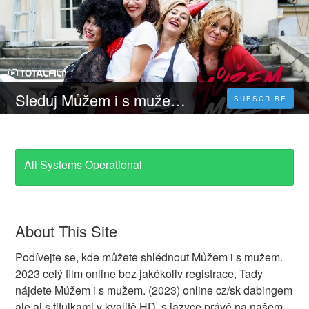
Sleduj Můžem i s mužem - 𝐂elý 𝐅ilm Online 2023 Česky CZ/SK DABING HD Zdarma
SUBSCRIBE
All Systems Operational
About This Site
Podívejte se, kde můžete shlédnout Můžem i s mužem.
2023 celý film online bez jakékoliv registrace, Tady
nájdete Můžem i s mužem. (2023) online cz/sk dabingem
ale aj s titulkami v kvalitě HD, s jazyce právě na našem