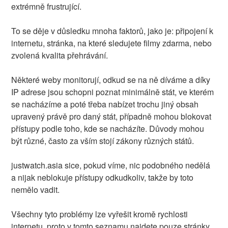
extrémně frustrující.
To se děje v důsledku mnoha faktorů, jako je: připojení k
internetu, stránka, na které sledujete filmy zdarma, nebo
zvolená kvalita přehrávání.
Některé weby monitorují, odkud se na ně díváme a díky
IP adrese jsou schopni poznat minimálně stát, ve kterém
se nacházíme a poté třeba nabízet trochu jiný obsah
upravený právě pro daný stát, případně mohou blokovat
přístupy podle toho, kde se nacházíte. Důvody mohou
být různé, často za vším stojí zákony různých států.
justwatch.asia sice, pokud víme, nic podobného nedělá
a nijak neblokuje přístupy odkudkoliv, takže by toto
nemělo vadit.
Všechny tyto problémy lze vyřešit kromě rychlosti
internetu, proto v tomto seznamu najdete pouze stránky