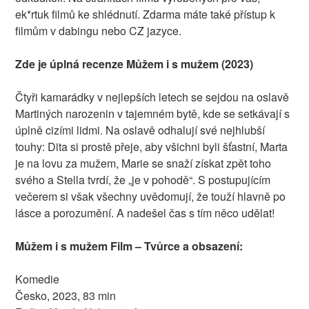
ek*rtuk filmů ke shlédnutí. Zdarma máte také přístup k
filmům v dabingu nebo CZ jazyce.
Zde je úplná recenze Můžem i s mužem (2023)
Čtyři kamarádky v nejlepších letech se sejdou na oslavě
Martiných narozenin v tajemném bytě, kde se setkávají s
úplně cizími lidmi. Na oslavě odhalují své nejhlubší
touhy: Dita si prostě přeje, aby všichni byli šťastní, Marta
je na lovu za mužem, Marie se snaží získat zpět toho
svého a Stella tvrdí, že „je v pohodě“. S postupujícím
večerem si však všechny uvědomují, že touží hlavně po
lásce a porozumění. A nadešel čas s tím něco udělat!
Můžem i s mužem Film – Tvůrce a obsazení:
Komedie
Česko, 2023, 83 min